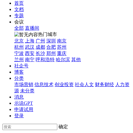
首页
文档
专题
会议
全部
直播间
热门城市
北京
上海
广州
深圳
南京
杭州
武汉
成都
合肥
苏州
宁波
西安
长沙
郑州
重庆
兰州
南宁
呼和浩特
哈尔滨
其他
社企号
博客
分类
市场营销
信息技术
创业投资
社会人文
财务财经
人力资
源
未分类
消息
示说GPT
申请试用
登录
确定