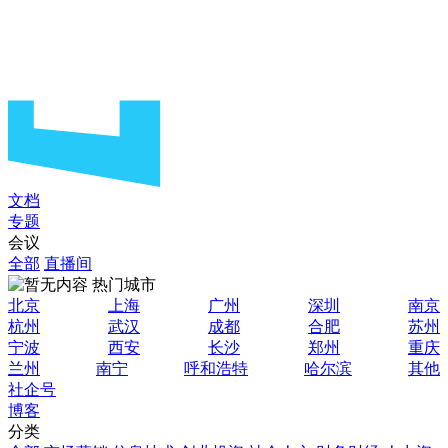
文档
专题
会议
全部
直播间
热门城市
北京
上海
广州
深圳
南京
杭州
武汉
成都
合肥
苏州
宁波
西安
长沙
郑州
重庆
兰州
南宁
呼和浩特
哈尔滨
其他
社企号
博客
分类