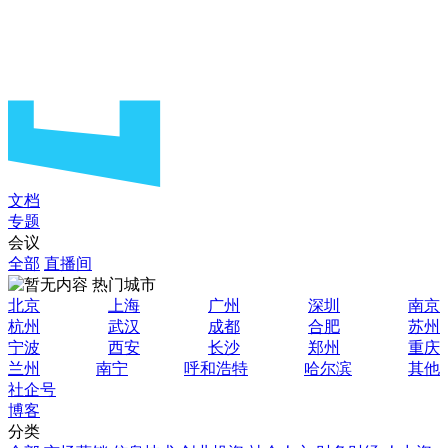
文档
专题
会议
全部
直播间
热门城市
北京
上海
广州
深圳
南京
杭州
武汉
成都
合肥
苏州
宁波
西安
长沙
郑州
重庆
兰州
南宁
呼和浩特
哈尔滨
其他
社企号
博客
分类