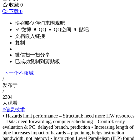
收藏
0
下载 0
快召唤伙伴们来围观吧
微博
QQ
QQ空间
贴吧
文档嵌入链接
复制
微信扫一扫分享
已成功复制到剪贴板
下一个不夜城
/
发布于
/
2304
人观看
#信息技术
• Hazards limit performance – Structural: need more HW resources
– Data: need forwarding, compiler scheduling – Control: early
evaluation & PC, delayed branch, prediction • Increasing length of
pipe increases impact of hazards – pipelining helps instruction
bandwidth, not latency! • Instruction Level Parallelism (ILP) found