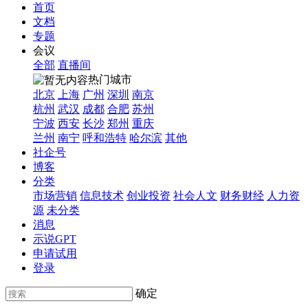
首页
文档
专题
会议
全部
直播间
热门城市
北京
上海
广州
深圳
南京
杭州
武汉
成都
合肥
苏州
宁波
西安
长沙
郑州
重庆
兰州
南宁
呼和浩特
哈尔滨
其他
社企号
博客
分类
市场营销
信息技术
创业投资
社会人文
财务财经
人力资
源
未分类
消息
示说GPT
申请试用
登录
确定