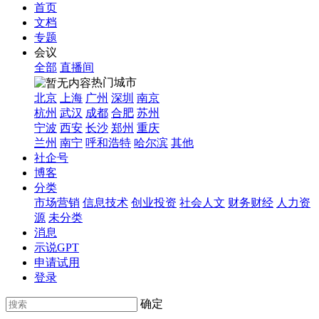
首页
文档
专题
会议
全部
直播间
热门城市
北京
上海
广州
深圳
南京
杭州
武汉
成都
合肥
苏州
宁波
西安
长沙
郑州
重庆
兰州
南宁
呼和浩特
哈尔滨
其他
社企号
博客
分类
市场营销
信息技术
创业投资
社会人文
财务财经
人力资
源
未分类
消息
示说GPT
申请试用
登录
确定