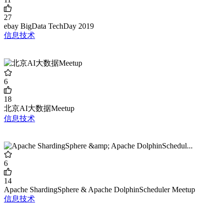
27
ebay BigData TechDay 2019
信息技术
6
18
北京AI大数据Meetup
信息技术
6
14
Apache ShardingSphere & Apache DolphinScheduler Meetup
信息技术