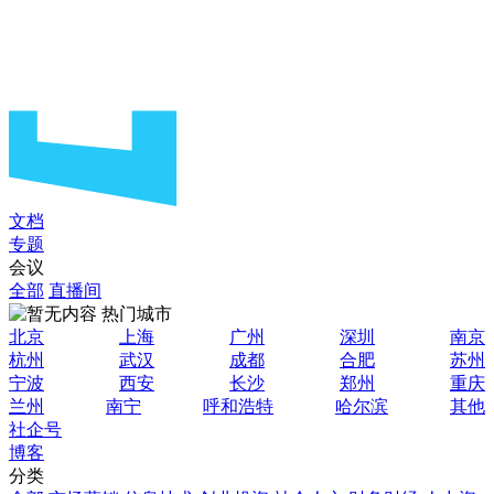
文档
专题
会议
全部
直播间
热门城市
北京
上海
广州
深圳
南京
杭州
武汉
成都
合肥
苏州
宁波
西安
长沙
郑州
重庆
兰州
南宁
呼和浩特
哈尔滨
其他
社企号
博客
分类