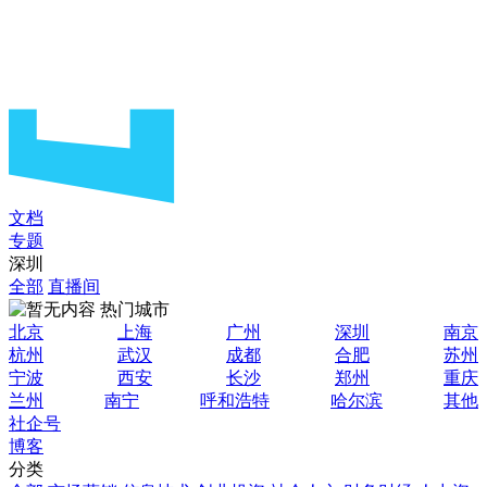
文档
专题
深圳
全部
直播间
热门城市
北京
上海
广州
深圳
南京
杭州
武汉
成都
合肥
苏州
宁波
西安
长沙
郑州
重庆
兰州
南宁
呼和浩特
哈尔滨
其他
社企号
博客
分类