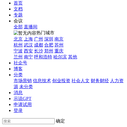
首页
文档
专题
会议
全部
直播间
热门城市
北京
上海
广州
深圳
南京
杭州
武汉
成都
合肥
苏州
宁波
西安
长沙
郑州
重庆
兰州
南宁
呼和浩特
哈尔滨
其他
社企号
博客
分类
市场营销
信息技术
创业投资
社会人文
财务财经
人力资
源
未分类
消息
示说GPT
申请试用
登录
确定