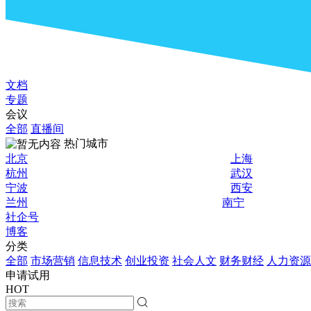
文档
专题
会议
全部
直播间
热门城市
北京
上海
杭州
武汉
宁波
西安
兰州
南宁
社企号
博客
分类
全部
市场营销
信息技术
创业投资
社会人文
财务财经
人力资源
申请试用
HOT