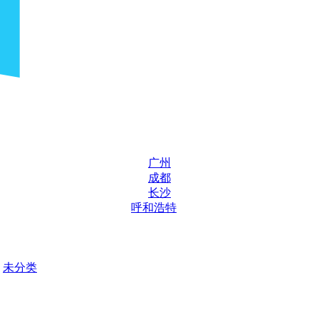
广州
成都
长沙
呼和浩特
未分类