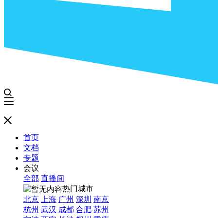
首页
文档
专题
会议
全部
直播间
热门城市
北京
上海
广州
深圳
南京
杭州
武汉
成都
合肥
苏州