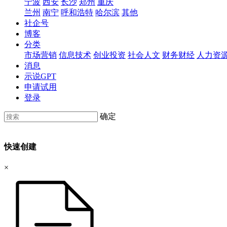
宁波
西安
长沙
郑州
重庆
兰州
南宁
呼和浩特
哈尔滨
其他
社企号
博客
分类
市场营销
信息技术
创业投资
社会人文
财务财经
人力资
消息
示说GPT
申请试用
登录
确定
快速创建
×