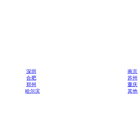
深圳
南京
合肥
苏州
郑州
重庆
哈尔滨
其他