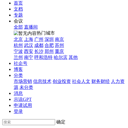
首页
文档
专题
会议
全部
直播间
热门城市
北京
上海
广州
深圳
南京
杭州
武汉
成都
合肥
苏州
宁波
西安
长沙
郑州
重庆
兰州
南宁
呼和浩特
哈尔滨
其他
社企号
博客
分类
市场营销
信息技术
创业投资
社会人文
财务财经
人力资
源
未分类
消息
示说GPT
申请试用
登录
确定