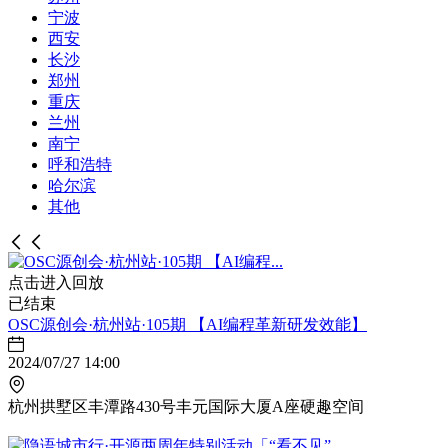
宁波
西安
长沙
郑州
重庆
兰州
南宁
呼和浩特
哈尔滨
其他
点击进入回放
已结束
OSC源创会·杭州站·105期 【AI编程革新研发效能】
2024/07/27 14:00
杭州拱墅区丰潭路430号丰元国际大厦A座硬趣空间