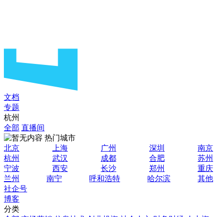
文档
专题
杭州
全部
直播间
热门城市
北京
上海
广州
深圳
南京
杭州
武汉
成都
合肥
苏州
宁波
西安
长沙
郑州
重庆
兰州
南宁
呼和浩特
哈尔滨
其他
社企号
博客
分类