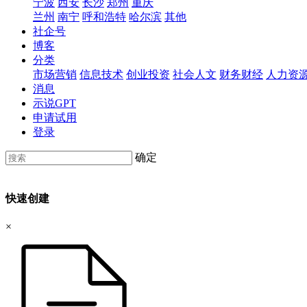
宁波
西安
长沙
郑州
重庆
兰州
南宁
呼和浩特
哈尔滨
其他
社企号
博客
分类
市场营销
信息技术
创业投资
社会人文
财务财经
人力资
消息
示说GPT
申请试用
登录
确定
快速创建
×