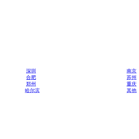
深圳
南京
合肥
苏州
郑州
重庆
哈尔滨
其他