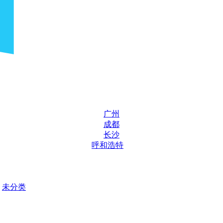
广州
成都
长沙
呼和浩特
未分类