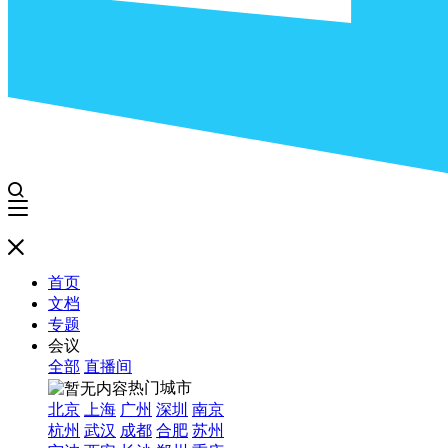
首页
文档
专题
会议
全部
直播间
热门城市
北京
上海
广州
深圳
南京
杭州
武汉
成都
合肥
苏州