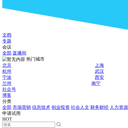
文档
专题
会议
全部
直播间
热门城市
北京
上海
杭州
武汉
宁波
西安
兰州
南宁
社企号
博客
分类
全部
市场营销
信息技术
创业投资
社会人文
财务财经
人力资源
申请试用
HOT