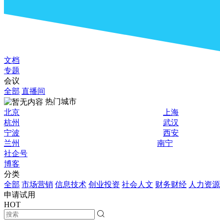
文档
专题
会议
全部
直播间
热门城市
北京
上海
杭州
武汉
宁波
西安
兰州
南宁
社企号
博客
分类
全部
市场营销
信息技术
创业投资
社会人文
财务财经
人力资源
申请试用
HOT