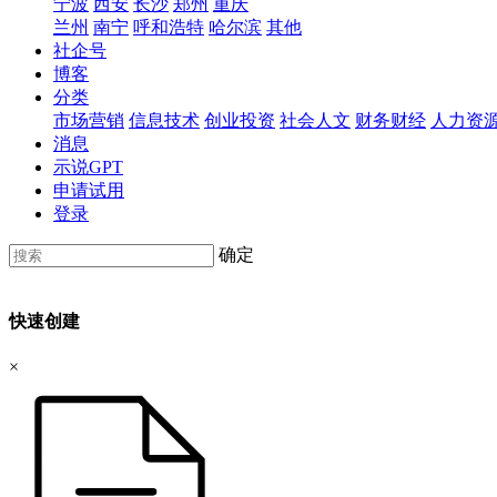
宁波
西安
长沙
郑州
重庆
兰州
南宁
呼和浩特
哈尔滨
其他
社企号
博客
分类
市场营销
信息技术
创业投资
社会人文
财务财经
人力资
消息
示说GPT
申请试用
登录
确定
快速创建
×