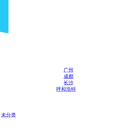
广州
成都
长沙
呼和浩特
未分类