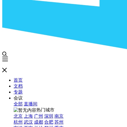
首页
文档
专题
会议
全部
直播间
热门城市
北京
上海
广州
深圳
南京
杭州
武汉
成都
合肥
苏州