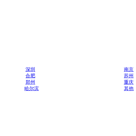
深圳
南京
合肥
苏州
郑州
重庆
哈尔滨
其他