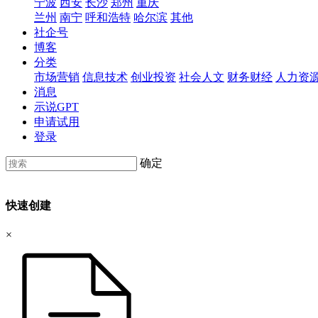
宁波
西安
长沙
郑州
重庆
兰州
南宁
呼和浩特
哈尔滨
其他
社企号
博客
分类
市场营销
信息技术
创业投资
社会人文
财务财经
人力资
消息
示说GPT
申请试用
登录
确定
快速创建
×