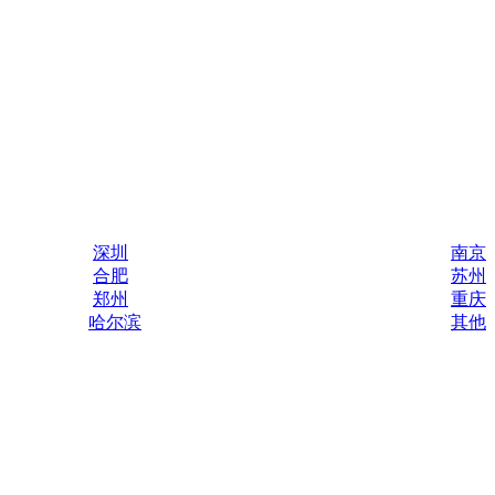
深圳
南京
合肥
苏州
郑州
重庆
哈尔滨
其他