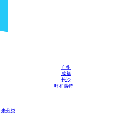
广州
成都
长沙
呼和浩特
未分类