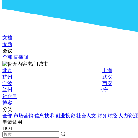
文档
专题
会议
全部
直播间
热门城市
北京
上海
杭州
武汉
宁波
西安
兰州
南宁
社企号
博客
分类
全部
市场营销
信息技术
创业投资
社会人文
财务财经
人力资源
申请试用
HOT