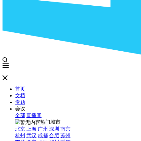
首页
文档
专题
会议
全部
直播间
热门城市
北京
上海
广州
深圳
南京
杭州
武汉
成都
合肥
苏州