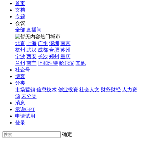
首页
文档
专题
会议
全部
直播间
热门城市
北京
上海
广州
深圳
南京
杭州
武汉
成都
合肥
苏州
宁波
西安
长沙
郑州
重庆
兰州
南宁
呼和浩特
哈尔滨
其他
社企号
博客
分类
市场营销
信息技术
创业投资
社会人文
财务财经
人力资
源
未分类
消息
示说GPT
申请试用
登录
确定