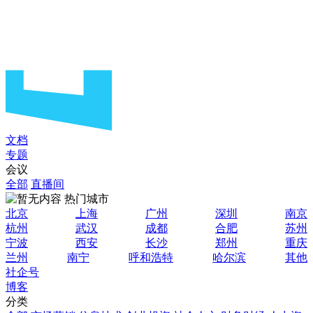
文档
专题
会议
全部
直播间
热门城市
北京
上海
广州
深圳
南京
杭州
武汉
成都
合肥
苏州
宁波
西安
长沙
郑州
重庆
兰州
南宁
呼和浩特
哈尔滨
其他
社企号
博客
分类