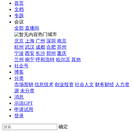
首页
文档
专题
会议
全部
直播间
热门城市
北京
上海
广州
深圳
南京
杭州
武汉
成都
合肥
苏州
宁波
西安
长沙
郑州
重庆
兰州
南宁
呼和浩特
哈尔滨
其他
社企号
博客
分类
市场营销
信息技术
创业投资
社会人文
财务财经
人力资
源
未分类
消息
示说GPT
申请试用
登录
确定