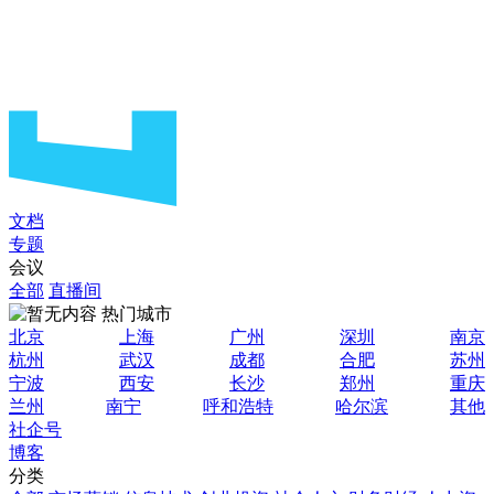
文档
专题
会议
全部
直播间
热门城市
北京
上海
广州
深圳
南京
杭州
武汉
成都
合肥
苏州
宁波
西安
长沙
郑州
重庆
兰州
南宁
呼和浩特
哈尔滨
其他
社企号
博客
分类