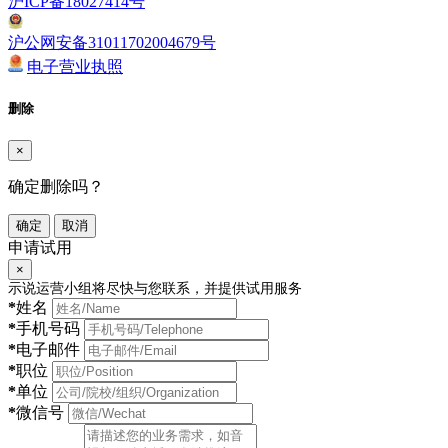
沪ICP备18027414号
沪公网安备31011702004679号
电子营业执照
删除
×
确定删除吗？
确定
取消
申请试用
×
示说运营小组将尽快与您联系，并提供试用服务
*
姓名
*
手机号码
*
电子邮件
*
职位
*
单位
*
微信号