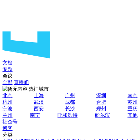
文档
专题
会议
全部
直播间
热门城市
北京
上海
广州
深圳
南京
杭州
武汉
成都
合肥
苏州
宁波
西安
长沙
郑州
重庆
兰州
南宁
呼和浩特
哈尔滨
其他
社企号
博客
分类