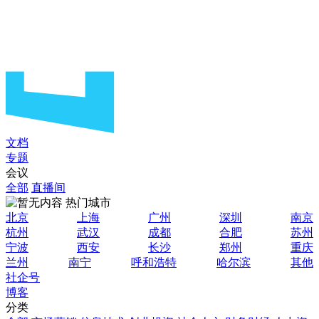
文档
专题
会议
全部
直播间
热门城市
北京
上海
广州
深圳
南京
杭州
武汉
成都
合肥
苏州
宁波
西安
长沙
郑州
重庆
兰州
南宁
呼和浩特
哈尔滨
其他
社企号
博客
分类