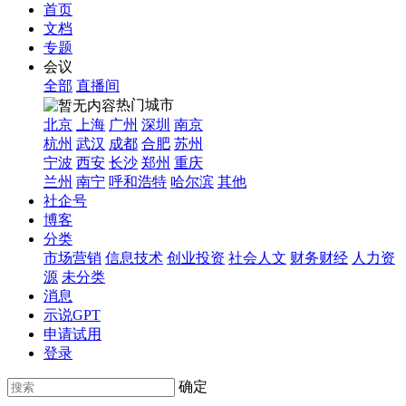
首页
文档
专题
会议
全部
直播间
热门城市
北京
上海
广州
深圳
南京
杭州
武汉
成都
合肥
苏州
宁波
西安
长沙
郑州
重庆
兰州
南宁
呼和浩特
哈尔滨
其他
社企号
博客
分类
市场营销
信息技术
创业投资
社会人文
财务财经
人力资
源
未分类
消息
示说GPT
申请试用
登录
确定