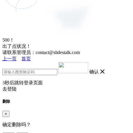
500！
出了点状况！
请联系管理员：contact@slidestalk.com
上一页
首页
确认
3
秒后跳转登录页面
去登陆
删除
×
确定删除吗？