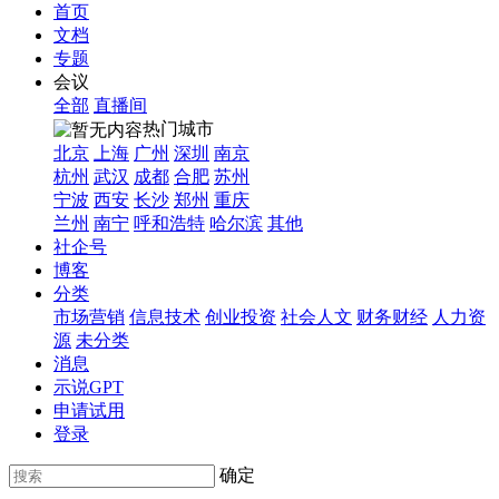
首页
文档
专题
会议
全部
直播间
热门城市
北京
上海
广州
深圳
南京
杭州
武汉
成都
合肥
苏州
宁波
西安
长沙
郑州
重庆
兰州
南宁
呼和浩特
哈尔滨
其他
社企号
博客
分类
市场营销
信息技术
创业投资
社会人文
财务财经
人力资
源
未分类
消息
示说GPT
申请试用
登录
确定