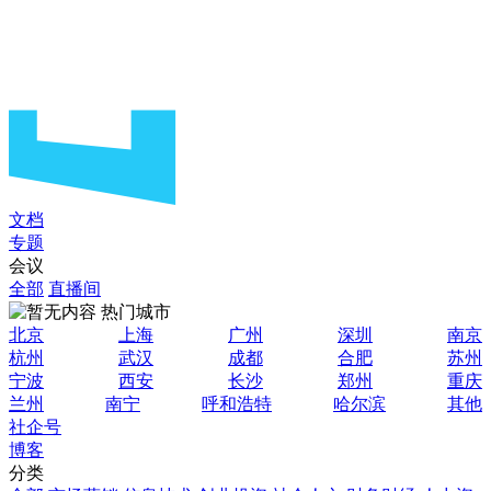
文档
专题
会议
全部
直播间
热门城市
北京
上海
广州
深圳
南京
杭州
武汉
成都
合肥
苏州
宁波
西安
长沙
郑州
重庆
兰州
南宁
呼和浩特
哈尔滨
其他
社企号
博客
分类