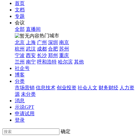
首页
文档
专题
会议
全部
直播间
热门城市
北京
上海
广州
深圳
南京
杭州
武汉
成都
合肥
苏州
宁波
西安
长沙
郑州
重庆
兰州
南宁
呼和浩特
哈尔滨
其他
社企号
博客
分类
市场营销
信息技术
创业投资
社会人文
财务财经
人力资
源
未分类
消息
示说GPT
申请试用
登录
确定