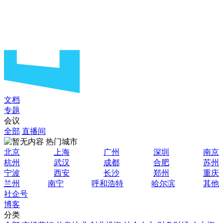
文档
专题
会议
全部
直播间
热门城市
北京
上海
广州
深圳
南京
杭州
武汉
成都
合肥
苏州
宁波
西安
长沙
郑州
重庆
兰州
南宁
呼和浩特
哈尔滨
其他
社企号
博客
分类