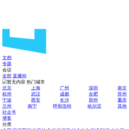
文档
专题
会议
全部
直播间
热门城市
北京
上海
广州
深圳
南京
杭州
武汉
成都
合肥
苏州
宁波
西安
长沙
郑州
重庆
兰州
南宁
呼和浩特
哈尔滨
其他
社企号
博客
分类