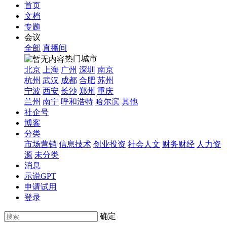
首页
文档
专题
会议
全部
直播间
热门城市
北京
上海
广州
深圳
南京
杭州
武汉
成都
合肥
苏州
宁波
西安
长沙
郑州
重庆
兰州
南宁
呼和浩特
哈尔滨
其他
社企号
博客
分类
市场营销
信息技术
创业投资
社会人文
财务财经
人力资
源
未分类
消息
示说GPT
申请试用
登录
确定