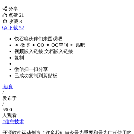
分享
点赞
21
收藏
8
下载 52
快召唤伙伴们来围观吧
微博
QQ
QQ空间
贴吧
视频嵌入链接
文档嵌入链接
复制
微信扫一扫分享
已成功复制到剪贴板
献良
/
发布于
/
5900
人观看
#信息技术
开源软件运动创造了许多我们当今最为重要和最为广泛使用的