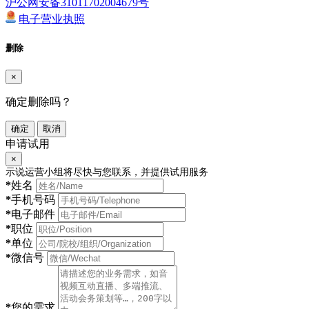
沪公网安备31011702004679号
电子营业执照
删除
×
确定删除吗？
确定
取消
申请试用
×
示说运营小组将尽快与您联系，并提供试用服务
*
姓名
*
手机号码
*
电子邮件
*
职位
*
单位
*
微信号
*
您的需求