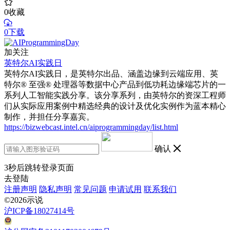
0
收藏
0下载
加关注
英特尔AI实践日
英特尔AI实践日，是英特尔出品、涵盖边缘到云端应用、英
特尔® 至强® 处理器等数据中心产品到低功耗边缘端芯片的一
系列人工智能实践分享。该分享系列，由英特尔的资深工程师
们从实际应用案例中精选经典的设计及优化实例作为蓝本精心
制作，并担任分享嘉宾。
https://bizwebcast.intel.cn/aiprogrammingday/list.html
确认
3
秒后跳转登录页面
去登陆
注册声明
隐私声明
常见问题
申请试用
联系我们
©2026示说
沪ICP备18027414号