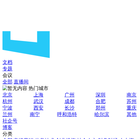
文档
专题
会议
全部
直播间
热门城市
北京
上海
广州
深圳
南京
杭州
武汉
成都
合肥
苏州
宁波
西安
长沙
郑州
重庆
兰州
南宁
呼和浩特
哈尔滨
其他
社企号
博客
分类