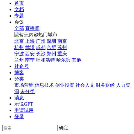
首页
文档
专题
会议
全部
直播间
热门城市
北京
上海
广州
深圳
南京
杭州
武汉
成都
合肥
苏州
宁波
西安
长沙
郑州
重庆
兰州
南宁
呼和浩特
哈尔滨
其他
社企号
博客
分类
市场营销
信息技术
创业投资
社会人文
财务财经
人力资
源
未分类
消息
示说GPT
申请试用
登录
确定