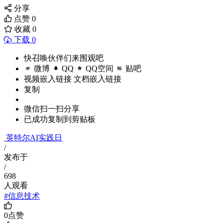
分享
点赞
0
收藏
0
下载 0
快召唤伙伴们来围观吧
微博
QQ
QQ空间
贴吧
视频嵌入链接
文档嵌入链接
复制
微信扫一扫分享
已成功复制到剪贴板
英特尔AI实践日
/
发布于
/
698
人观看
#信息技术
0
点赞