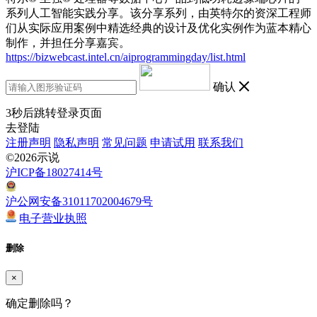
系列人工智能实践分享。该分享系列，由英特尔的资深工程师
们从实际应用案例中精选经典的设计及优化实例作为蓝本精心
制作，并担任分享嘉宾。
https://bizwebcast.intel.cn/aiprogrammingday/list.html
确认
3
秒后跳转登录页面
去登陆
注册声明
隐私声明
常见问题
申请试用
联系我们
©2026示说
沪ICP备18027414号
沪公网安备31011702004679号
电子营业执照
删除
×
确定删除吗？