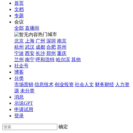
首页
文档
专题
会议
全部
直播间
热门城市
北京
上海
广州
深圳
南京
杭州
武汉
成都
合肥
苏州
宁波
西安
长沙
郑州
重庆
兰州
南宁
呼和浩特
哈尔滨
其他
社企号
博客
分类
市场营销
信息技术
创业投资
社会人文
财务财经
人力资
源
未分类
消息
示说GPT
申请试用
登录
确定