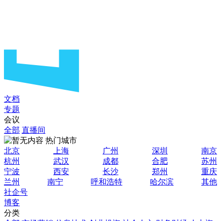
文档
专题
会议
全部
直播间
热门城市
北京
上海
广州
深圳
南京
杭州
武汉
成都
合肥
苏州
宁波
西安
长沙
郑州
重庆
兰州
南宁
呼和浩特
哈尔滨
其他
社企号
博客
分类