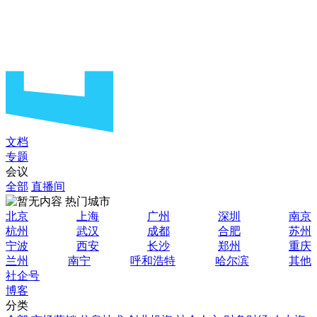
文档
专题
会议
全部
直播间
热门城市
北京
上海
广州
深圳
南京
杭州
武汉
成都
合肥
苏州
宁波
西安
长沙
郑州
重庆
兰州
南宁
呼和浩特
哈尔滨
其他
社企号
博客
分类