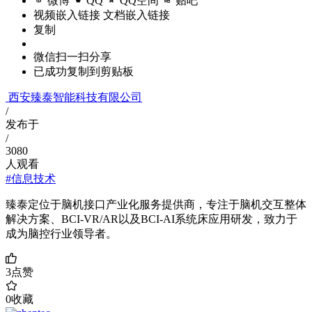
微博
QQ
QQ空间
贴吧
视频嵌入链接
文档嵌入链接
复制
微信扫一扫分享
已成功复制到剪贴板
西安臻泰智能科技有限公司
/
发布于
/
3080
人观看
#信息技术
臻泰定位于脑机接口产业化服务提供商，专注于脑机交互整体
解决方案、BCI-VR/AR以及BCI-AI系统床应用研发，致力于
成为脑控行业领导者。
3
点赞
0
收藏