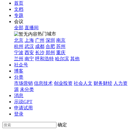
首页
文档
专题
会议
全部
直播间
热门城市
北京
上海
广州
深圳
南京
杭州
武汉
成都
合肥
苏州
宁波
西安
长沙
郑州
重庆
兰州
南宁
呼和浩特
哈尔滨
其他
社企号
博客
分类
市场营销
信息技术
创业投资
社会人文
财务财经
人力资
源
未分类
消息
示说GPT
申请试用
登录
确定