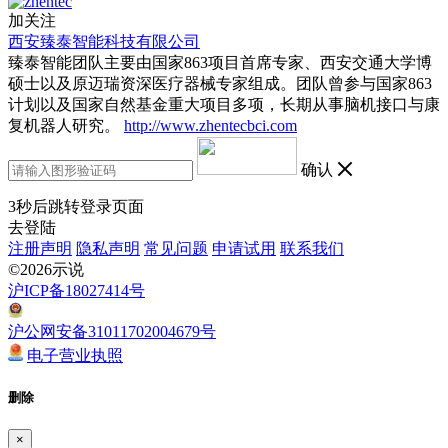
加关注
西安臻泰智能科技有限公司
臻泰智能团队主要由国家863项目首席专家、西安交通大学博
硕士以及原迈瑞资深医疗器械专家组成。团队曾参与国家863
计划以及国家自然基金重大项目多项，长期从事脑机接口与康
复机器人研究。
http://www.zhentecbci.com
确认
3
秒后跳转登录页面
去登陆
注册声明
隐私声明
常见问题
申请试用
联系我们
©2026示说
沪ICP备18027414号
沪公网安备31011702004679号
电子营业执照
删除
×