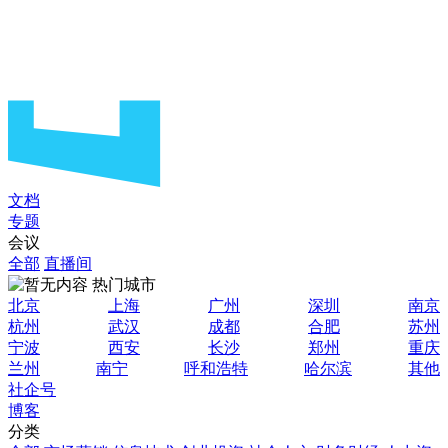
文档
专题
会议
全部
直播间
热门城市
北京
上海
广州
深圳
南京
杭州
武汉
成都
合肥
苏州
宁波
西安
长沙
郑州
重庆
兰州
南宁
呼和浩特
哈尔滨
其他
社企号
博客
分类