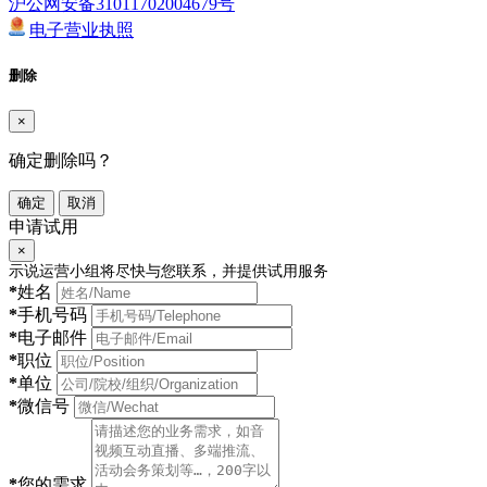
沪公网安备31011702004679号
电子营业执照
删除
×
确定删除吗？
确定
取消
申请试用
×
示说运营小组将尽快与您联系，并提供试用服务
*
姓名
*
手机号码
*
电子邮件
*
职位
*
单位
*
微信号
*
您的需求