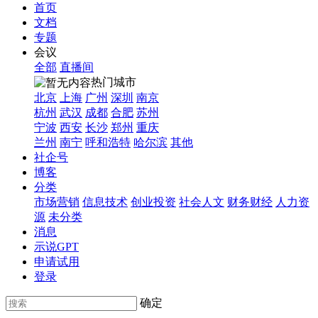
首页
文档
专题
会议
全部
直播间
热门城市
北京
上海
广州
深圳
南京
杭州
武汉
成都
合肥
苏州
宁波
西安
长沙
郑州
重庆
兰州
南宁
呼和浩特
哈尔滨
其他
社企号
博客
分类
市场营销
信息技术
创业投资
社会人文
财务财经
人力资
源
未分类
消息
示说GPT
申请试用
登录
确定