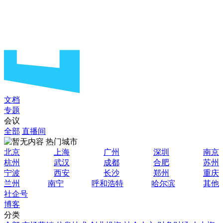
文档
专题
会议
全部
直播间
热门城市
北京
上海
广州
深圳
南京
杭州
武汉
成都
合肥
苏州
宁波
西安
长沙
郑州
重庆
兰州
南宁
呼和浩特
哈尔滨
其他
社企号
博客
分类