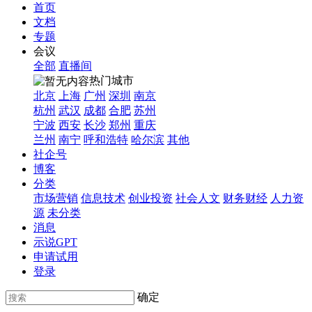
首页
文档
专题
会议
全部
直播间
热门城市
北京
上海
广州
深圳
南京
杭州
武汉
成都
合肥
苏州
宁波
西安
长沙
郑州
重庆
兰州
南宁
呼和浩特
哈尔滨
其他
社企号
博客
分类
市场营销
信息技术
创业投资
社会人文
财务财经
人力资
源
未分类
消息
示说GPT
申请试用
登录
确定