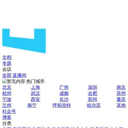
文档
专题
会议
全部
直播间
热门城市
北京
上海
广州
深圳
南京
杭州
武汉
成都
合肥
苏州
宁波
西安
长沙
郑州
重庆
兰州
南宁
呼和浩特
哈尔滨
其他
社企号
博客
分类