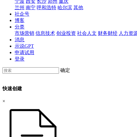
宁波
西安
长沙
郑州
重庆
兰州
南宁
呼和浩特
哈尔滨
其他
社企号
博客
分类
市场营销
信息技术
创业投资
社会人文
财务财经
人力资
消息
示说GPT
申请试用
登录
确定
快速创建
×