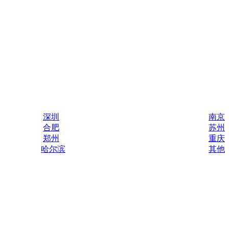
深圳
南京
合肥
苏州
郑州
重庆
哈尔滨
其他