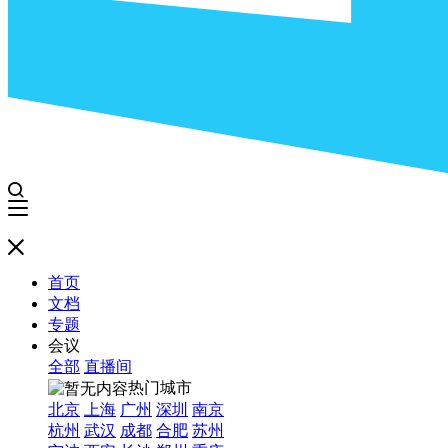
首页
文档
专题
会议
全部
直播间
热门城市
北京
上海
广州
深圳
南京
杭州
武汉
成都
合肥
苏州