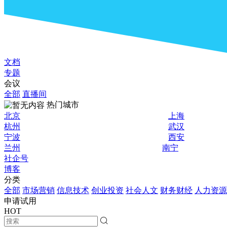
文档
专题
会议
全部
直播间
热门城市
北京
上海
杭州
武汉
宁波
西安
兰州
南宁
社企号
博客
分类
全部
市场营销
信息技术
创业投资
社会人文
财务财经
人力资源
申请试用
HOT