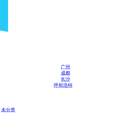
广州
成都
长沙
呼和浩特
未分类