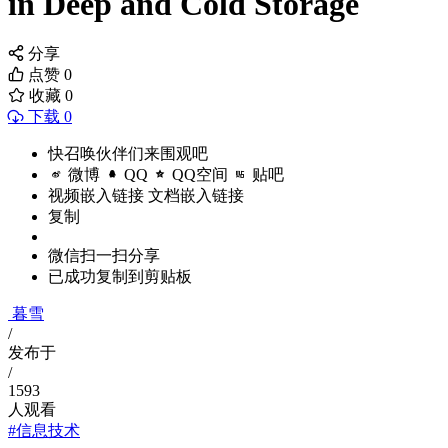
in Deep and Cold Storage
分享
点赞
0
收藏
0
下载 0
快召唤伙伴们来围观吧
微博
QQ
QQ空间
贴吧
视频嵌入链接
文档嵌入链接
复制
微信扫一扫分享
已成功复制到剪贴板
暮雪
/
发布于
/
1593
人观看
#信息技术