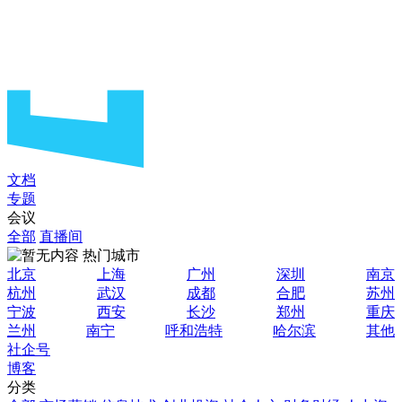
文档
专题
会议
全部
直播间
热门城市
北京
上海
广州
深圳
南京
杭州
武汉
成都
合肥
苏州
宁波
西安
长沙
郑州
重庆
兰州
南宁
呼和浩特
哈尔滨
其他
社企号
博客
分类