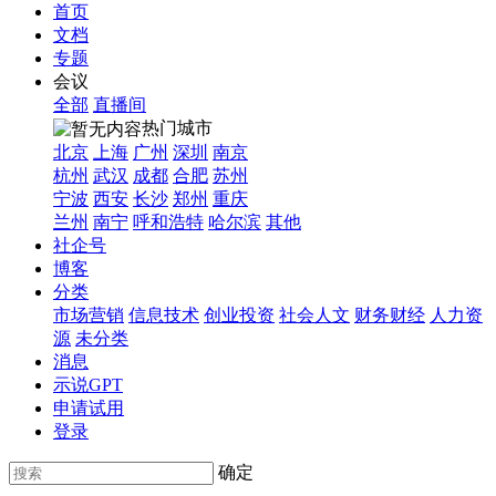
首页
文档
专题
会议
全部
直播间
热门城市
北京
上海
广州
深圳
南京
杭州
武汉
成都
合肥
苏州
宁波
西安
长沙
郑州
重庆
兰州
南宁
呼和浩特
哈尔滨
其他
社企号
博客
分类
市场营销
信息技术
创业投资
社会人文
财务财经
人力资
源
未分类
消息
示说GPT
申请试用
登录
确定