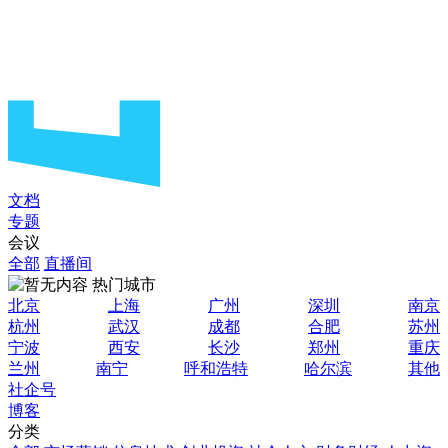
文档
专题
会议
全部
直播间
热门城市
北京
上海
广州
深圳
南京
杭州
武汉
成都
合肥
苏州
宁波
西安
长沙
郑州
重庆
兰州
南宁
呼和浩特
哈尔滨
其他
社企号
博客
分类