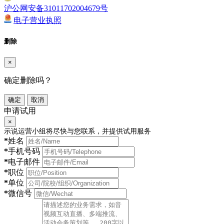
沪公网安备31011702004679号
电子营业执照
删除
×
确定删除吗？
确定
取消
申请试用
×
示说运营小组将尽快与您联系，并提供试用服务
*
姓名
*
手机号码
*
电子邮件
*
职位
*
单位
*
微信号