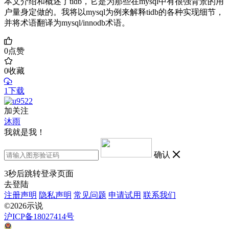
本文介绍和概述了tidb，它是为那些在mysql中有很强背景的用
户量身定做的。我将以mysql为例来解释tidb的各种实现细节，
并将术语翻译为mysql/innodb术语。
0
点赞
0
收藏
1下载
加关注
沐雨
我就是我！
确认
3
秒后跳转登录页面
去登陆
注册声明
隐私声明
常见问题
申请试用
联系我们
©2026示说
沪ICP备18027414号