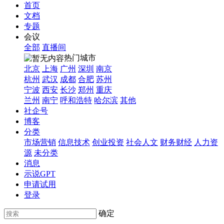
首页
文档
专题
会议
全部
直播间
热门城市
北京
上海
广州
深圳
南京
杭州
武汉
成都
合肥
苏州
宁波
西安
长沙
郑州
重庆
兰州
南宁
呼和浩特
哈尔滨
其他
社企号
博客
分类
市场营销
信息技术
创业投资
社会人文
财务财经
人力资
源
未分类
消息
示说GPT
申请试用
登录
确定