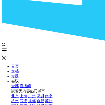
首页
文档
专题
会议
全部
直播间
热门城市
北京
上海
广州
深圳
南京
杭州
武汉
成都
合肥
苏州