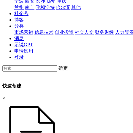
宁波
西安
长沙
郑州
重庆
兰州
南宁
呼和浩特
哈尔滨
其他
社企号
博客
分类
市场营销
信息技术
创业投资
社会人文
财务财经
人力资
消息
示说GPT
申请试用
登录
确定
快速创建
×