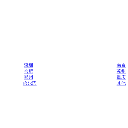
深圳
南京
合肥
苏州
郑州
重庆
哈尔滨
其他