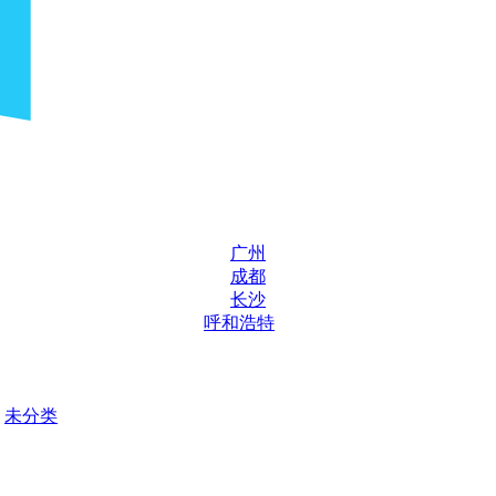
广州
成都
长沙
呼和浩特
未分类