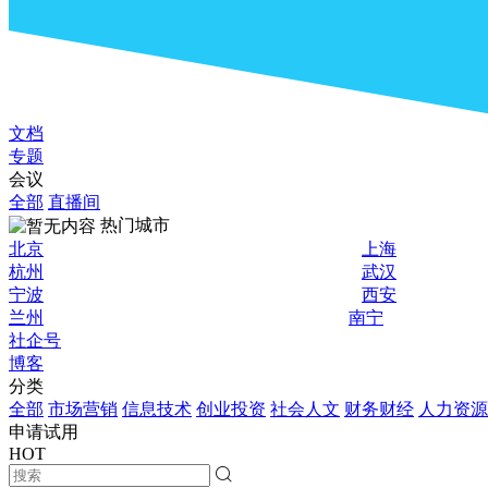
文档
专题
会议
全部
直播间
热门城市
北京
上海
杭州
武汉
宁波
西安
兰州
南宁
社企号
博客
分类
全部
市场营销
信息技术
创业投资
社会人文
财务财经
人力资源
申请试用
HOT