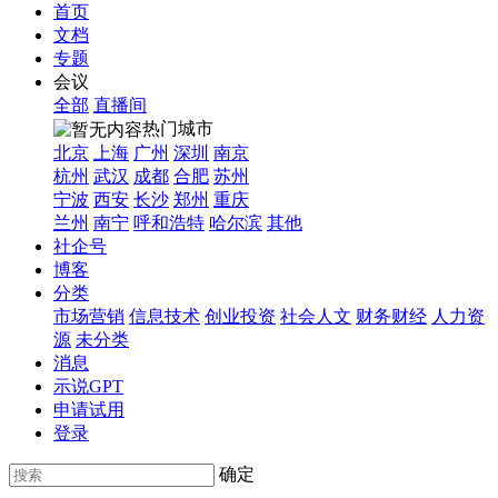
首页
文档
专题
会议
全部
直播间
热门城市
北京
上海
广州
深圳
南京
杭州
武汉
成都
合肥
苏州
宁波
西安
长沙
郑州
重庆
兰州
南宁
呼和浩特
哈尔滨
其他
社企号
博客
分类
市场营销
信息技术
创业投资
社会人文
财务财经
人力资
源
未分类
消息
示说GPT
申请试用
登录
确定