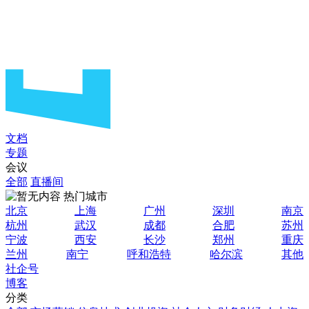
文档
专题
会议
全部
直播间
热门城市
北京
上海
广州
深圳
南京
杭州
武汉
成都
合肥
苏州
宁波
西安
长沙
郑州
重庆
兰州
南宁
呼和浩特
哈尔滨
其他
社企号
博客
分类