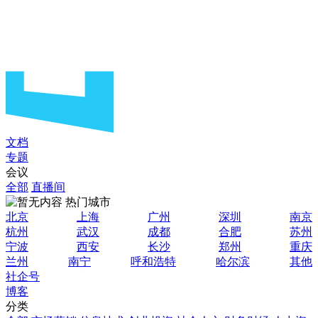
文档
专题
会议
全部
直播间
热门城市
北京
上海
广州
深圳
南京
杭州
武汉
成都
合肥
苏州
宁波
西安
长沙
郑州
重庆
兰州
南宁
呼和浩特
哈尔滨
其他
社企号
博客
分类