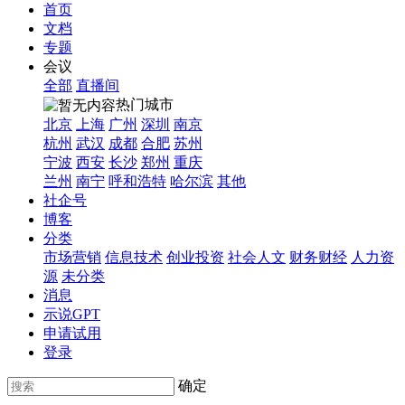
首页
文档
专题
会议
全部
直播间
热门城市
北京
上海
广州
深圳
南京
杭州
武汉
成都
合肥
苏州
宁波
西安
长沙
郑州
重庆
兰州
南宁
呼和浩特
哈尔滨
其他
社企号
博客
分类
市场营销
信息技术
创业投资
社会人文
财务财经
人力资
源
未分类
消息
示说GPT
申请试用
登录
确定