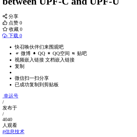
between UPF-C and UPF-U
分享
点赞
0
收藏
0
下载 0
快召唤伙伴们来围观吧
微博
QQ
QQ空间
贴吧
视频嵌入链接
文档嵌入链接
复制
微信扫一扫分享
已成功复制到剪贴板
幸运号
/
发布于
/
4040
人观看
#信息技术