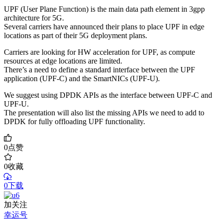
UPF (User Plane Function) is the main data path element in 3gpp
architecture for 5G.
Several carriers have announced their plans to place UPF in edge
locations as part of their 5G deployment plans.
Carriers are looking for HW acceleration for UPF, as compute
resources at edge locations are limited.
There’s a need to define a standard interface between the UPF
application (UPF-C) and the SmartNICs (UPF-U).
We suggest using DPDK APIs as the interface between UPF-C and
UPF-U.
The presentation will also list the missing APIs we need to add to
DPDK for fully offloading UPF functionality.
0
点赞
0
收藏
0下载
加关注
幸运号