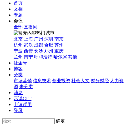
首页
文档
专题
会议
全部
直播间
热门城市
北京
上海
广州
深圳
南京
杭州
武汉
成都
合肥
苏州
宁波
西安
长沙
郑州
重庆
兰州
南宁
呼和浩特
哈尔滨
其他
社企号
博客
分类
市场营销
信息技术
创业投资
社会人文
财务财经
人力资
源
未分类
消息
示说GPT
申请试用
登录
确定