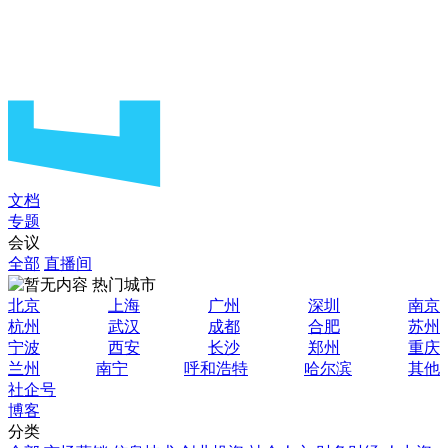
文档
专题
会议
全部
直播间
热门城市
北京
上海
广州
深圳
南京
杭州
武汉
成都
合肥
苏州
宁波
西安
长沙
郑州
重庆
兰州
南宁
呼和浩特
哈尔滨
其他
社企号
博客
分类