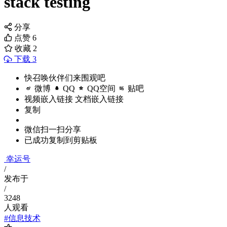
stack testing
分享
点赞
6
收藏
2
下载 3
快召唤伙伴们来围观吧
微博
QQ
QQ空间
贴吧
视频嵌入链接
文档嵌入链接
复制
微信扫一扫分享
已成功复制到剪贴板
幸运号
/
发布于
/
3248
人观看
#信息技术