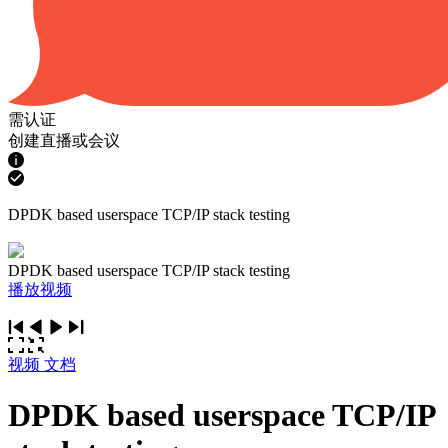
需认证
创建直播或会议
DPDK based userspace TCP/IP stack testing
DPDK based userspace TCP/IP stack testing
播放视频
视频
文档
DPDK based userspace TCP/IP