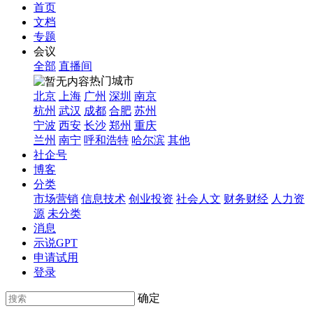
首页
文档
专题
会议
全部
直播间
热门城市
北京
上海
广州
深圳
南京
杭州
武汉
成都
合肥
苏州
宁波
西安
长沙
郑州
重庆
兰州
南宁
呼和浩特
哈尔滨
其他
社企号
博客
分类
市场营销
信息技术
创业投资
社会人文
财务财经
人力资
源
未分类
消息
示说GPT
申请试用
登录
确定