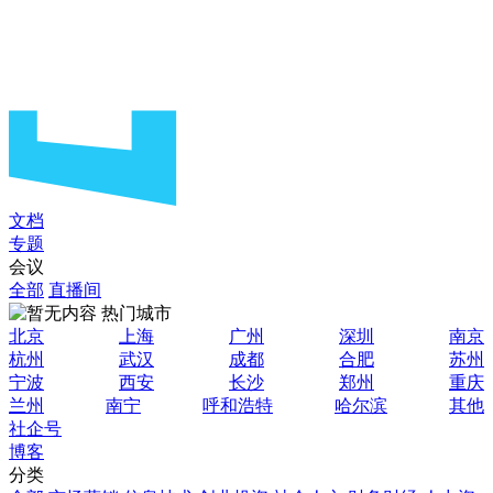
文档
专题
会议
全部
直播间
热门城市
北京
上海
广州
深圳
南京
杭州
武汉
成都
合肥
苏州
宁波
西安
长沙
郑州
重庆
兰州
南宁
呼和浩特
哈尔滨
其他
社企号
博客
分类