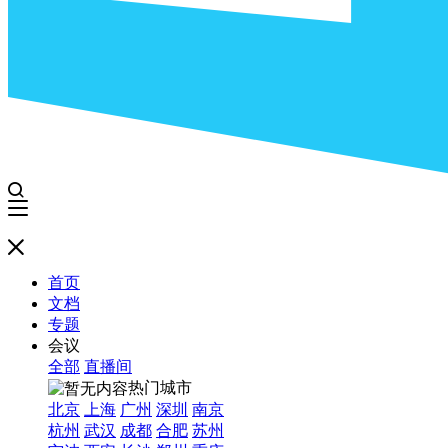
首页
文档
专题
会议
全部
直播间
热门城市
北京
上海
广州
深圳
南京
杭州
武汉
成都
合肥
苏州