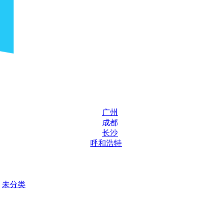
广州
成都
长沙
呼和浩特
未分类