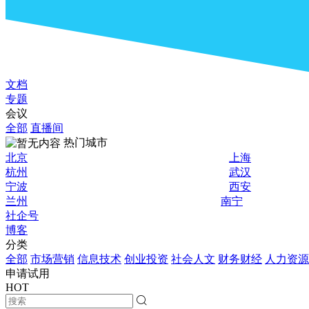
文档
专题
会议
全部
直播间
热门城市
北京
上海
杭州
武汉
宁波
西安
兰州
南宁
社企号
博客
分类
全部
市场营销
信息技术
创业投资
社会人文
财务财经
人力资源
申请试用
HOT