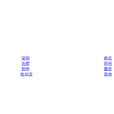
深圳
南京
合肥
苏州
郑州
重庆
哈尔滨
其他