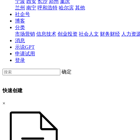
宁波
西安
长沙
郑州
重庆
兰州
南宁
呼和浩特
哈尔滨
其他
社企号
博客
分类
市场营销
信息技术
创业投资
社会人文
财务财经
人力资
消息
示说GPT
申请试用
登录
确定
快速创建
×