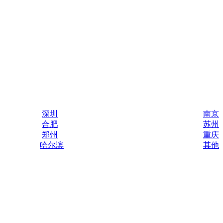
深圳
南京
合肥
苏州
郑州
重庆
哈尔滨
其他