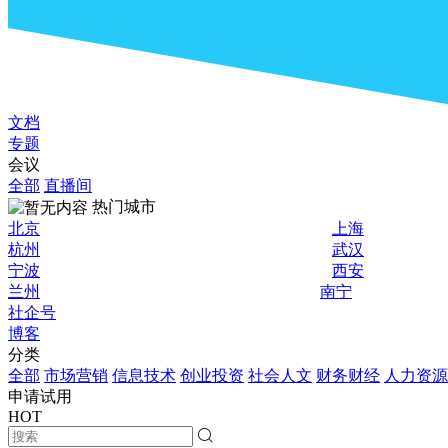
文档
专题
会议
全部
直播间
热门城市
北京
上海
杭州
武汉
宁波
西安
兰州
南宁
社企号
博客
分类
全部
市场营销
信息技术
创业投资
社会人文
财务财经
人力资源
申请试用
HOT