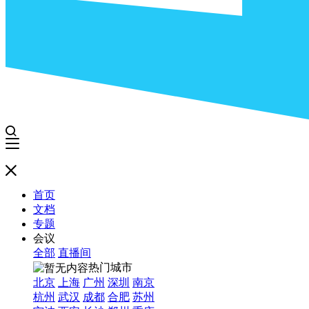
首页
文档
专题
会议
全部
直播间
热门城市
北京
上海
广州
深圳
南京
杭州
武汉
成都
合肥
苏州