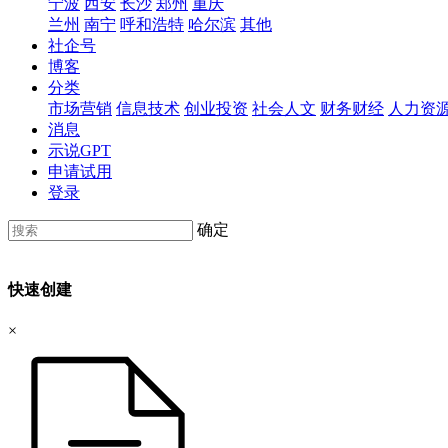
宁波
西安
长沙
郑州
重庆
兰州
南宁
呼和浩特
哈尔滨
其他
社企号
博客
分类
市场营销
信息技术
创业投资
社会人文
财务财经
人力资
消息
示说GPT
申请试用
登录
确定
快速创建
×