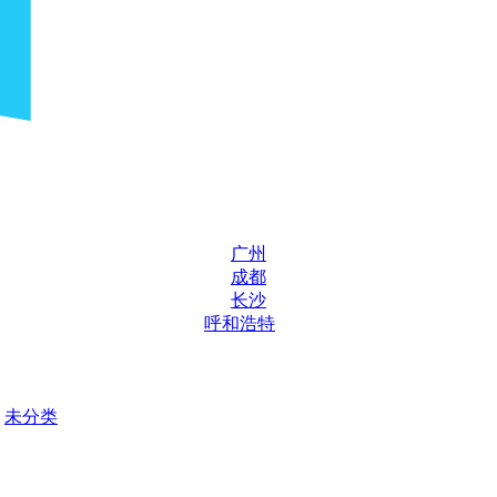
广州
成都
长沙
呼和浩特
未分类