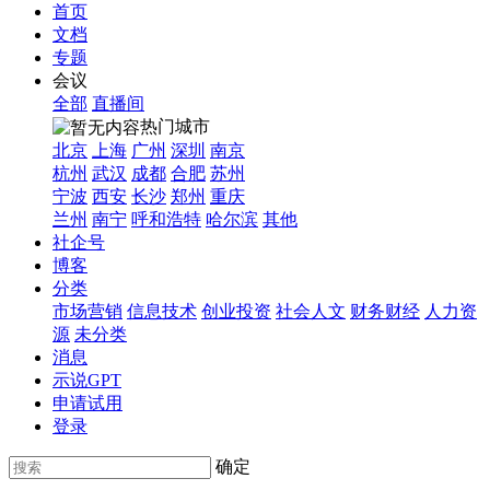
首页
文档
专题
会议
全部
直播间
热门城市
北京
上海
广州
深圳
南京
杭州
武汉
成都
合肥
苏州
宁波
西安
长沙
郑州
重庆
兰州
南宁
呼和浩特
哈尔滨
其他
社企号
博客
分类
市场营销
信息技术
创业投资
社会人文
财务财经
人力资
源
未分类
消息
示说GPT
申请试用
登录
确定