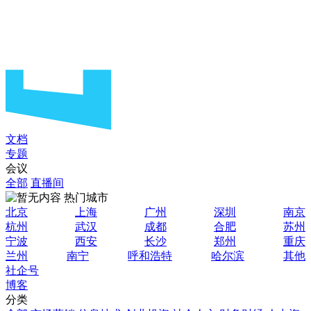
文档
专题
会议
全部
直播间
热门城市
北京
上海
广州
深圳
南京
杭州
武汉
成都
合肥
苏州
宁波
西安
长沙
郑州
重庆
兰州
南宁
呼和浩特
哈尔滨
其他
社企号
博客
分类