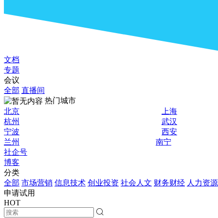
文档
专题
会议
全部
直播间
热门城市
北京
上海
杭州
武汉
宁波
西安
兰州
南宁
社企号
博客
分类
全部
市场营销
信息技术
创业投资
社会人文
财务财经
人力资源
申请试用
HOT