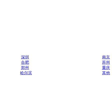
深圳
南京
合肥
苏州
郑州
重庆
哈尔滨
其他