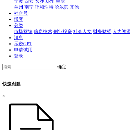
宁波
西安
长沙
郑州
重庆
兰州
南宁
呼和浩特
哈尔滨
其他
社企号
博客
分类
市场营销
信息技术
创业投资
社会人文
财务财经
人力资
消息
示说GPT
申请试用
登录
确定
快速创建
×