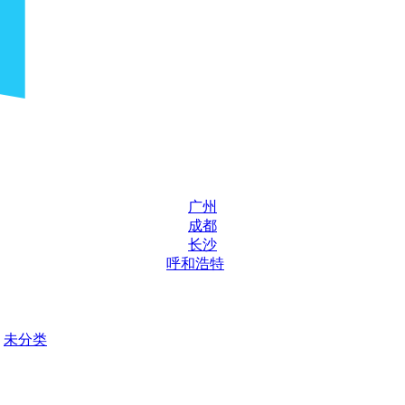
广州
成都
长沙
呼和浩特
未分类