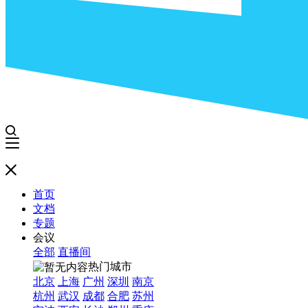
首页
文档
专题
会议
全部
直播间
热门城市
北京
上海
广州
深圳
南京
杭州
武汉
成都
合肥
苏州