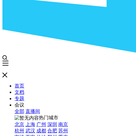
首页
文档
专题
会议
全部
直播间
热门城市
北京
上海
广州
深圳
南京
杭州
武汉
成都
合肥
苏州