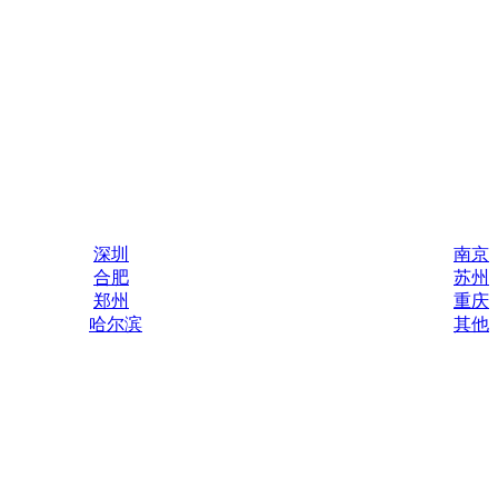
深圳
南京
合肥
苏州
郑州
重庆
哈尔滨
其他