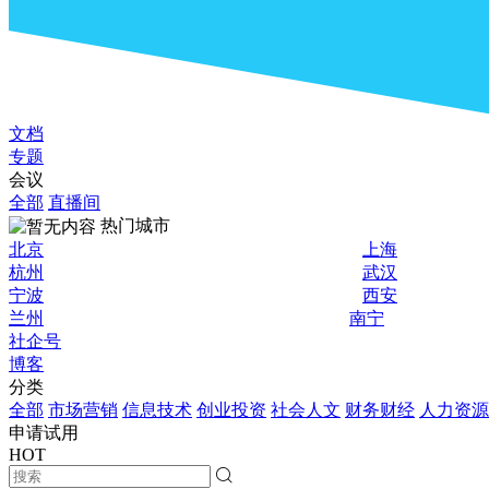
文档
专题
会议
全部
直播间
热门城市
北京
上海
杭州
武汉
宁波
西安
兰州
南宁
社企号
博客
分类
全部
市场营销
信息技术
创业投资
社会人文
财务财经
人力资源
申请试用
HOT