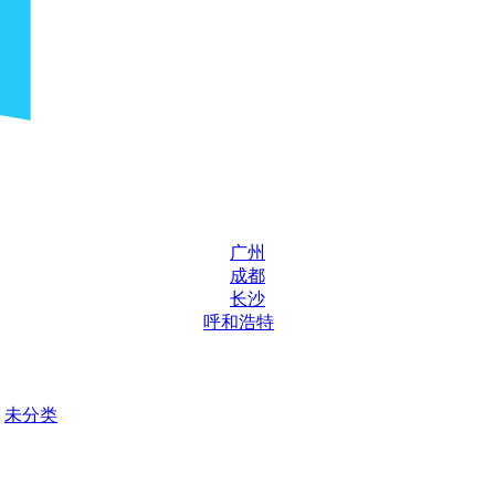
广州
成都
长沙
呼和浩特
未分类