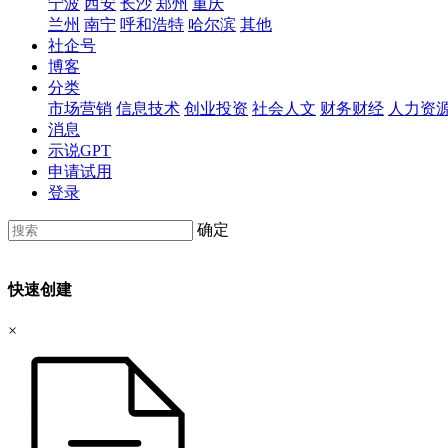
宁波
西安
长沙
郑州
重庆
兰州
南宁
呼和浩特
哈尔滨
其他
社企号
博客
分类
市场营销
信息技术
创业投资
社会人文
财务财经
人力资
消息
示说GPT
申请试用
登录
确定
快速创建
×