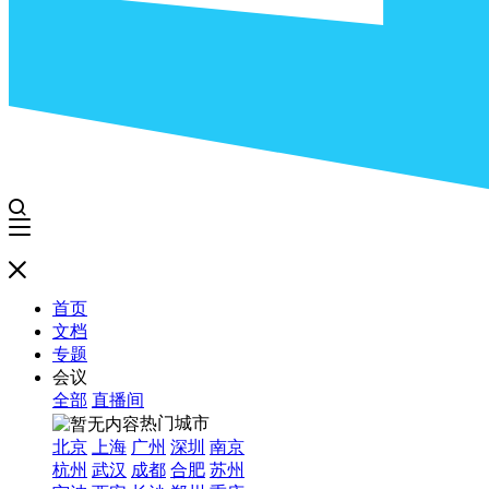
首页
文档
专题
会议
全部
直播间
热门城市
北京
上海
广州
深圳
南京
杭州
武汉
成都
合肥
苏州