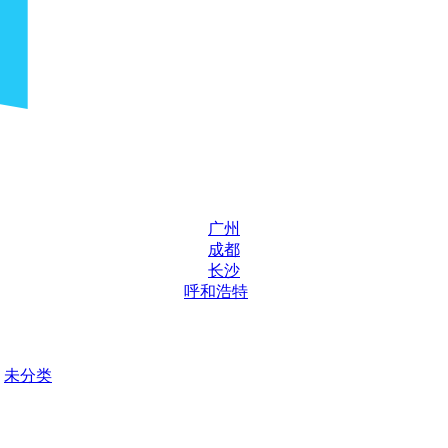
广州
成都
长沙
呼和浩特
未分类