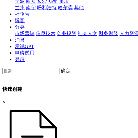
宁波
西安
长沙
郑州
重庆
兰州
南宁
呼和浩特
哈尔滨
其他
社企号
博客
分类
市场营销
信息技术
创业投资
社会人文
财务财经
人力资
消息
示说GPT
申请试用
登录
确定
快速创建
×