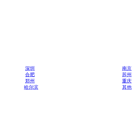
深圳
南京
合肥
苏州
郑州
重庆
哈尔滨
其他