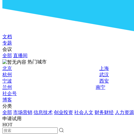
文档
专题
会议
全部
直播间
热门城市
北京
上海
杭州
武汉
宁波
西安
兰州
南宁
社企号
博客
分类
全部
市场营销
信息技术
创业投资
社会人文
财务财经
人力资源
申请试用
HOT