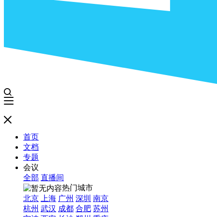
首页
文档
专题
会议
全部
直播间
热门城市
北京
上海
广州
深圳
南京
杭州
武汉
成都
合肥
苏州