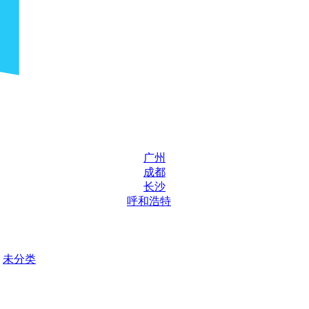
广州
成都
长沙
呼和浩特
未分类