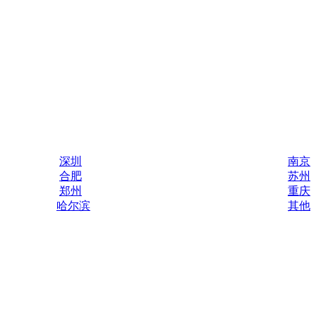
深圳
南京
合肥
苏州
郑州
重庆
哈尔滨
其他