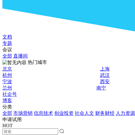
文档
专题
会议
全部
直播间
热门城市
北京
上海
杭州
武汉
宁波
西安
兰州
南宁
社企号
博客
分类
全部
市场营销
信息技术
创业投资
社会人文
财务财经
人力资源
申请试用
HOT