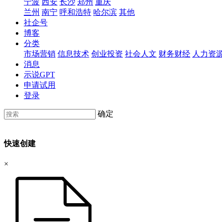
宁波
西安
长沙
郑州
重庆
兰州
南宁
呼和浩特
哈尔滨
其他
社企号
博客
分类
市场营销
信息技术
创业投资
社会人文
财务财经
人力资
消息
示说GPT
申请试用
登录
确定
快速创建
×