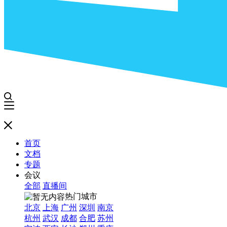
首页
文档
专题
会议
全部
直播间
热门城市
北京
上海
广州
深圳
南京
杭州
武汉
成都
合肥
苏州