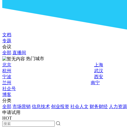
文档
专题
会议
全部
直播间
热门城市
北京
上海
杭州
武汉
宁波
西安
兰州
南宁
社企号
博客
分类
全部
市场营销
信息技术
创业投资
社会人文
财务财经
人力资源
申请试用
HOT