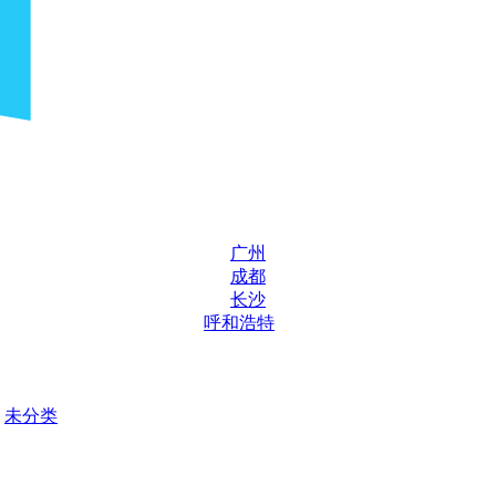
广州
成都
长沙
呼和浩特
未分类