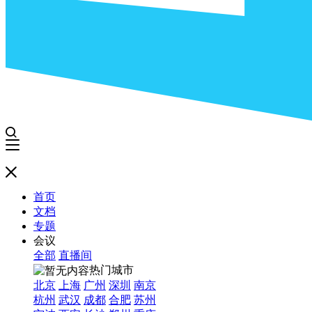
首页
文档
专题
会议
全部
直播间
热门城市
北京
上海
广州
深圳
南京
杭州
武汉
成都
合肥
苏州