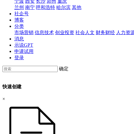
宁波
西安
长沙
郑州
重庆
兰州
南宁
呼和浩特
哈尔滨
其他
社企号
博客
分类
市场营销
信息技术
创业投资
社会人文
财务财经
人力资
消息
示说GPT
申请试用
登录
确定
快速创建
×