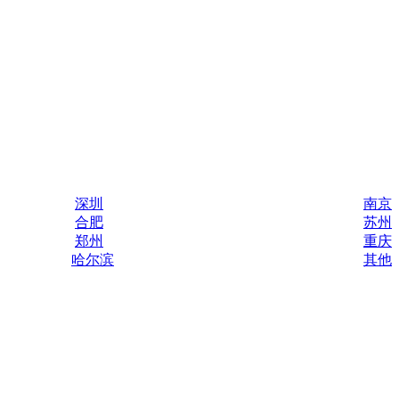
深圳
南京
合肥
苏州
郑州
重庆
哈尔滨
其他