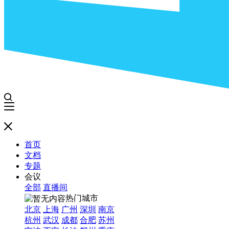
首页
文档
专题
会议
全部
直播间
热门城市
北京
上海
广州
深圳
南京
杭州
武汉
成都
合肥
苏州