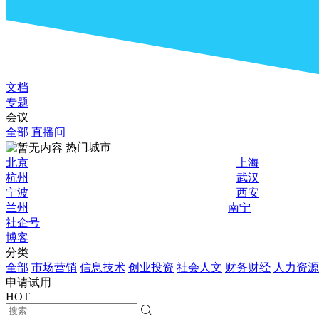
文档
专题
会议
全部
直播间
热门城市
北京
上海
杭州
武汉
宁波
西安
兰州
南宁
社企号
博客
分类
全部
市场营销
信息技术
创业投资
社会人文
财务财经
人力资源
申请试用
HOT