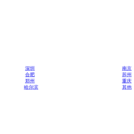
深圳
南京
合肥
苏州
郑州
重庆
哈尔滨
其他