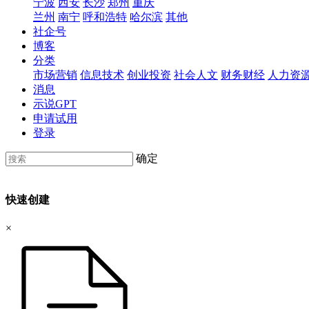
宁波
西安
长沙
郑州
重庆
兰州
南宁
呼和浩特
哈尔滨
其他
社企号
博客
分类
市场营销
信息技术
创业投资
社会人文
财务财经
人力资
消息
示说GPT
申请试用
登录
确定
快速创建
×