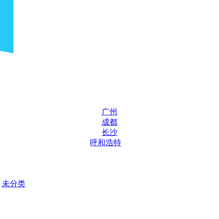
广州
成都
长沙
呼和浩特
未分类