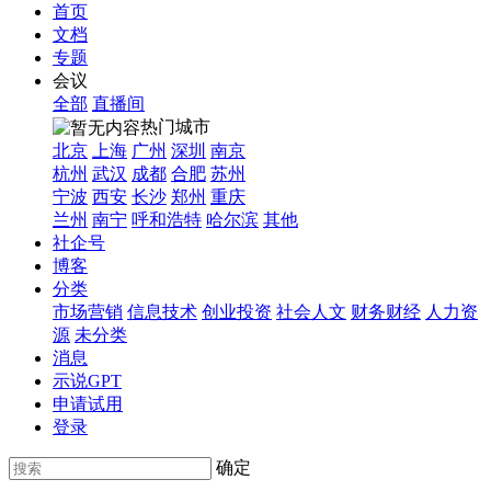
首页
文档
专题
会议
全部
直播间
热门城市
北京
上海
广州
深圳
南京
杭州
武汉
成都
合肥
苏州
宁波
西安
长沙
郑州
重庆
兰州
南宁
呼和浩特
哈尔滨
其他
社企号
博客
分类
市场营销
信息技术
创业投资
社会人文
财务财经
人力资
源
未分类
消息
示说GPT
申请试用
登录
确定