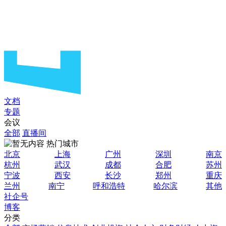
文档
专题
会议
全部
直播间
热门城市
北京
上海
广州
深圳
南京
杭州
武汉
成都
合肥
苏州
宁波
西安
长沙
郑州
重庆
兰州
南宁
呼和浩特
哈尔滨
其他
社企号
博客
分类