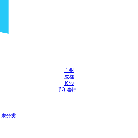
广州
成都
长沙
呼和浩特
未分类