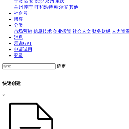
宁波
西安
长沙
郑州
重庆
兰州
南宁
呼和浩特
哈尔滨
其他
社企号
博客
分类
市场营销
信息技术
创业投资
社会人文
财务财经
人力资
消息
示说GPT
申请试用
登录
确定
快速创建
×