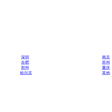
深圳
南京
合肥
苏州
郑州
重庆
哈尔滨
其他