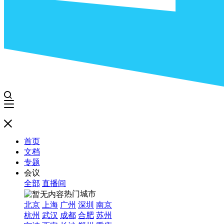
首页
文档
专题
会议
全部
直播间
热门城市
北京
上海
广州
深圳
南京
杭州
武汉
成都
合肥
苏州