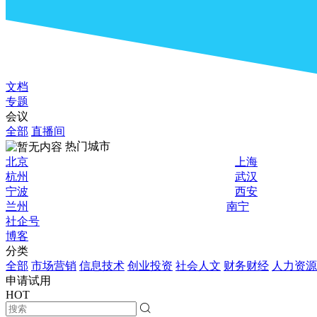
文档
专题
会议
全部
直播间
热门城市
北京
上海
杭州
武汉
宁波
西安
兰州
南宁
社企号
博客
分类
全部
市场营销
信息技术
创业投资
社会人文
财务财经
人力资源
申请试用
HOT