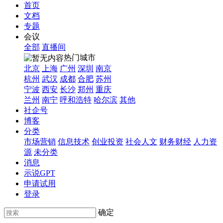
首页
文档
专题
会议
全部
直播间
热门城市
北京
上海
广州
深圳
南京
杭州
武汉
成都
合肥
苏州
宁波
西安
长沙
郑州
重庆
兰州
南宁
呼和浩特
哈尔滨
其他
社企号
博客
分类
市场营销
信息技术
创业投资
社会人文
财务财经
人力资
源
未分类
消息
示说GPT
申请试用
登录
确定