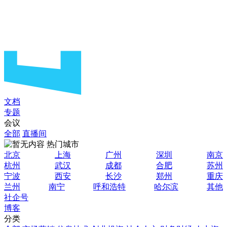
文档
专题
会议
全部
直播间
热门城市
北京
上海
广州
深圳
南京
杭州
武汉
成都
合肥
苏州
宁波
西安
长沙
郑州
重庆
兰州
南宁
呼和浩特
哈尔滨
其他
社企号
博客
分类