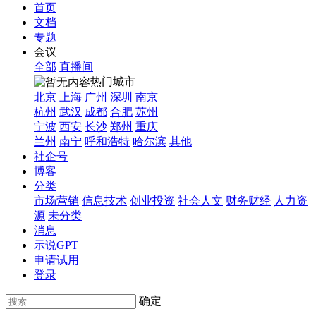
首页
文档
专题
会议
全部
直播间
热门城市
北京
上海
广州
深圳
南京
杭州
武汉
成都
合肥
苏州
宁波
西安
长沙
郑州
重庆
兰州
南宁
呼和浩特
哈尔滨
其他
社企号
博客
分类
市场营销
信息技术
创业投资
社会人文
财务财经
人力资
源
未分类
消息
示说GPT
申请试用
登录
确定