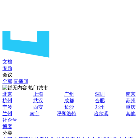
文档
专题
会议
全部
直播间
热门城市
北京
上海
广州
深圳
南京
杭州
武汉
成都
合肥
苏州
宁波
西安
长沙
郑州
重庆
兰州
南宁
呼和浩特
哈尔滨
其他
社企号
博客
分类