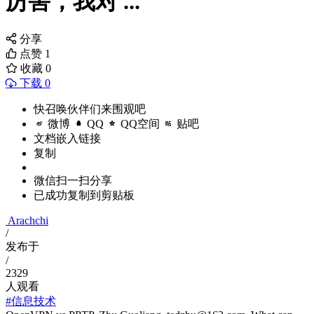
厉害，我对 ...
分享
点赞
1
收藏
0
下载 0
快召唤伙伴们来围观吧
微博
QQ
QQ空间
贴吧
文档嵌入链接
复制
微信扫一扫分享
已成功复制到剪贴板
Arachchi
/
发布于
/
2329
人观看
#信息技术