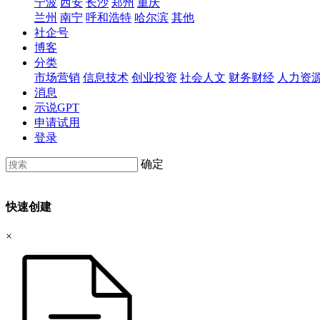
宁波
西安
长沙
郑州
重庆
兰州
南宁
呼和浩特
哈尔滨
其他
社企号
博客
分类
市场营销
信息技术
创业投资
社会人文
财务财经
人力资
消息
示说GPT
申请试用
登录
确定
快速创建
×