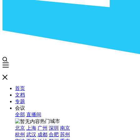
首页
文档
专题
会议
全部
直播间
热门城市
北京
上海
广州
深圳
南京
杭州
武汉
成都
合肥
苏州