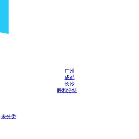
广州
成都
长沙
呼和浩特
未分类