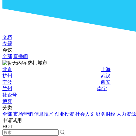
文档
专题
会议
全部
直播间
热门城市
北京
上海
杭州
武汉
宁波
西安
兰州
南宁
社企号
博客
分类
全部
市场营销
信息技术
创业投资
社会人文
财务财经
人力资源
申请试用
HOT