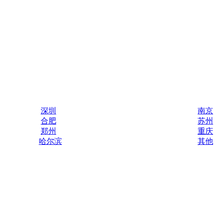
深圳
南京
合肥
苏州
郑州
重庆
哈尔滨
其他