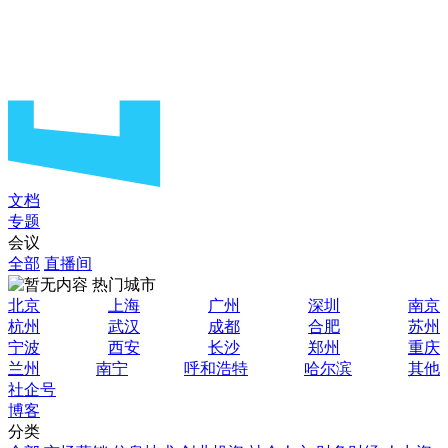
文档
专题
会议
全部
直播间
热门城市
北京
上海
广州
深圳
南京
杭州
武汉
成都
合肥
苏州
宁波
西安
长沙
郑州
重庆
兰州
南宁
呼和浩特
哈尔滨
其他
社企号
博客
分类