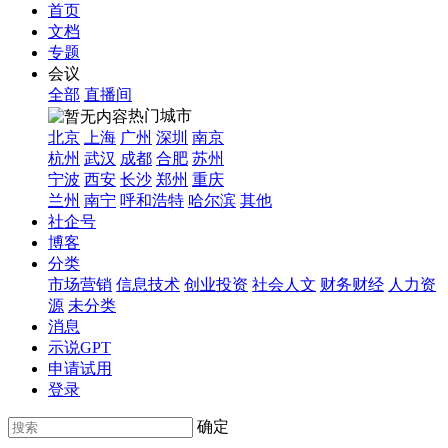
首页
文档
专题
会议
全部
直播间
热门城市
北京
上海
广州
深圳
南京
杭州
武汉
成都
合肥
苏州
宁波
西安
长沙
郑州
重庆
兰州
南宁
呼和浩特
哈尔滨
其他
社企号
博客
分类
市场营销
信息技术
创业投资
社会人文
财务财经
人力资
源
未分类
消息
示说GPT
申请试用
登录
确定