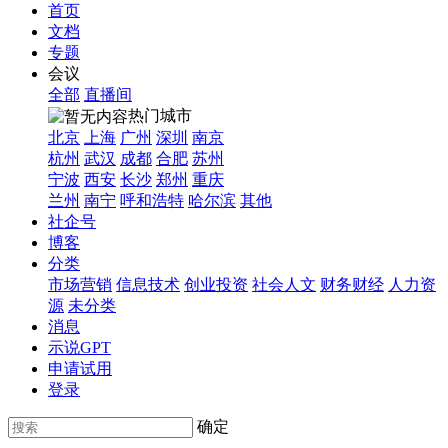
首页
文档
专题
会议
全部
直播间
热门城市
北京
上海
广州
深圳
南京
杭州
武汉
成都
合肥
苏州
宁波
西安
长沙
郑州
重庆
兰州
南宁
呼和浩特
哈尔滨
其他
社企号
博客
分类
市场营销
信息技术
创业投资
社会人文
财务财经
人力资
源
未分类
消息
示说GPT
申请试用
登录
确定