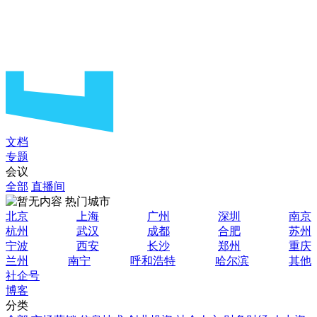
文档
专题
会议
全部
直播间
热门城市
北京
上海
广州
深圳
南京
杭州
武汉
成都
合肥
苏州
宁波
西安
长沙
郑州
重庆
兰州
南宁
呼和浩特
哈尔滨
其他
社企号
博客
分类