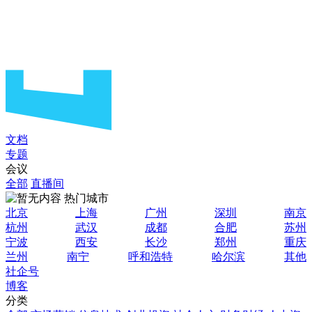
文档
专题
会议
全部
直播间
热门城市
北京
上海
广州
深圳
南京
杭州
武汉
成都
合肥
苏州
宁波
西安
长沙
郑州
重庆
兰州
南宁
呼和浩特
哈尔滨
其他
社企号
博客
分类