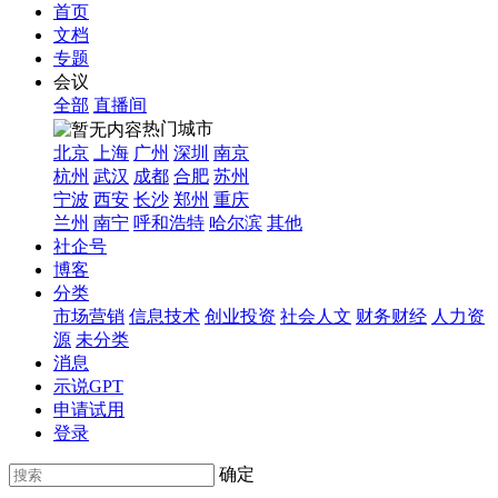
首页
文档
专题
会议
全部
直播间
热门城市
北京
上海
广州
深圳
南京
杭州
武汉
成都
合肥
苏州
宁波
西安
长沙
郑州
重庆
兰州
南宁
呼和浩特
哈尔滨
其他
社企号
博客
分类
市场营销
信息技术
创业投资
社会人文
财务财经
人力资
源
未分类
消息
示说GPT
申请试用
登录
确定