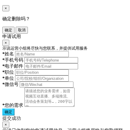
×
确定删除吗？
确定
取消
申请试用
×
示说运营小组将尽快与您联系，并提供试用服务
*
姓名
*
手机号码
*
电子邮件
*
职位
*
单位
*
微信号
*
您的需求
确定
提交成功
×