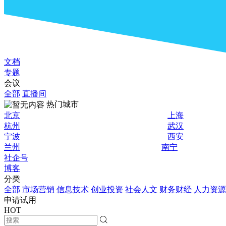
文档
专题
会议
全部
直播间
热门城市
北京
上海
杭州
武汉
宁波
西安
兰州
南宁
社企号
博客
分类
全部
市场营销
信息技术
创业投资
社会人文
财务财经
人力资源
申请试用
HOT