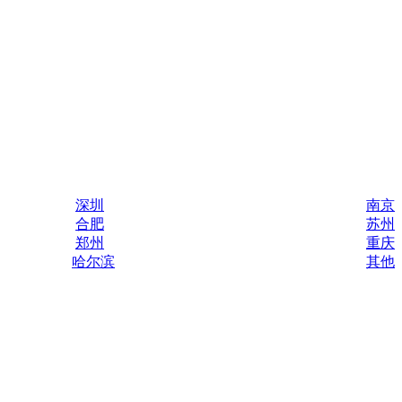
深圳
南京
合肥
苏州
郑州
重庆
哈尔滨
其他