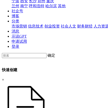
宁波
西安
长沙
郑州
重庆
兰州
南宁
呼和浩特
哈尔滨
其他
社企号
博客
分类
市场营销
信息技术
创业投资
社会人文
财务财经
人力资
消息
示说GPT
申请试用
登录
确定
快速创建
×