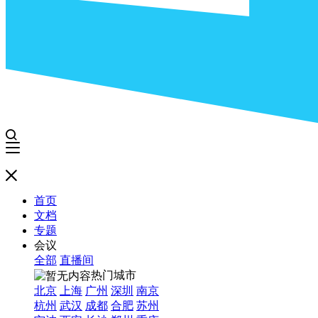
首页
文档
专题
会议
全部
直播间
热门城市
北京
上海
广州
深圳
南京
杭州
武汉
成都
合肥
苏州