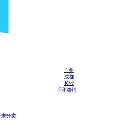
广州
成都
长沙
呼和浩特
未分类