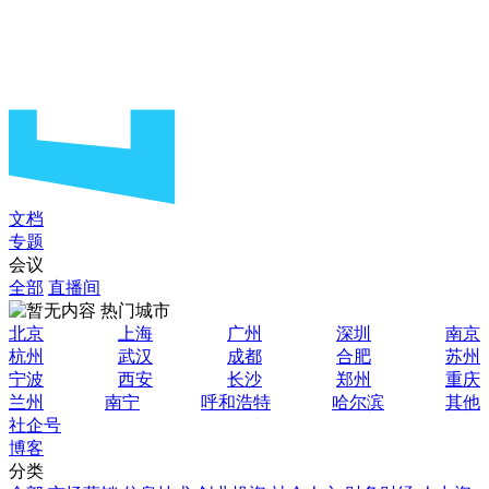
文档
专题
会议
全部
直播间
热门城市
北京
上海
广州
深圳
南京
杭州
武汉
成都
合肥
苏州
宁波
西安
长沙
郑州
重庆
兰州
南宁
呼和浩特
哈尔滨
其他
社企号
博客
分类