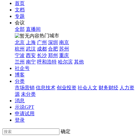
首页
文档
专题
会议
全部
直播间
热门城市
北京
上海
广州
深圳
南京
杭州
武汉
成都
合肥
苏州
宁波
西安
长沙
郑州
重庆
兰州
南宁
呼和浩特
哈尔滨
其他
社企号
博客
分类
市场营销
信息技术
创业投资
社会人文
财务财经
人力资
源
未分类
消息
示说GPT
申请试用
登录
确定